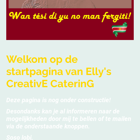
Welkom op de
startpagina van Elly's
CreativE CaterinG
Deze pagina is nog onder constructie!
Desondanks kan je al informeren naar de
mogelijkheden door mij te bellen of te mailen
via de onderstaande knoppen.
Soso lobi,