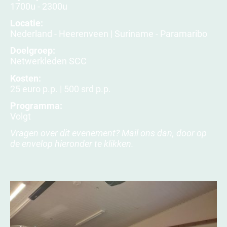
1700u - 2300u
Locatie:
Nederland - Heerenveen | Suriname - Paramaribo
Doelgroep:
Netwerkleden SCC
Kosten:
25 euro p.p. | 500 srd p.p.
Programma:
Volgt
Vragen over dit evenement? Mail ons dan, door op
de envelop hieronder te klikken.