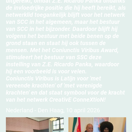
uitgereikt, omdat Z.E. Ricardo Panka ondanks
de invloedrijke positie die hij heeft bereikt, als
netwerklid toegankelijk blijft voor het netwerk
van SCC in het algemeen, maar het bestuur
van SCC in het bijzonder. Daardoor blijft hij
volgens het bestuur met beide benen op de
grond staan en staat hij ook tussen de
mensen. Met het Coniunctis Viribus Award,
stimuleert het bestuur van SSC deze
instelling van Z.E. Ricardo Panka, waardoor
hij een voorbeeld is voor velen.
Coniunctis Viribus is Latijn voor 'met
vereende krachten' of 'met verenigde
krachten' en dat staat symbool voor de kracht
van het netwerk CreativE ConneXtioN!
Nederland - Den Haag, 10 april 2026