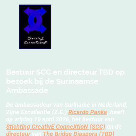
Bestuur SCC en directeur TBD op
bezoek bij de Surinaamse
Ambassade
De ambassadeur van Suriname in Nederland,
Zijne Excellentie (Z.E.)
Ricardo Panka
, heeft
op vrijdag 10 april 2026, het bestuur van
Stichting CreativE ConneXtioN (SCC)
en de
directeur
van
The Bridge Diaspora (TBD)
,