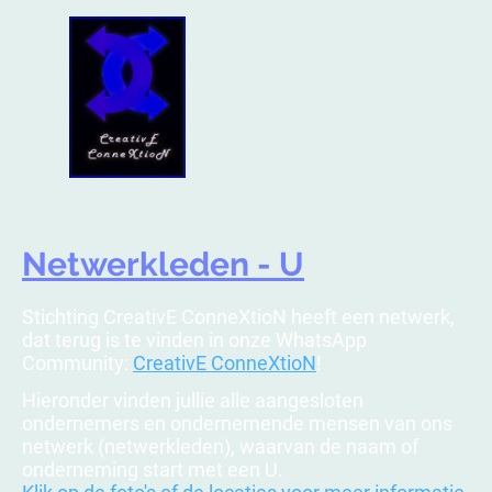
Netwerkleden - U
Stichting CreativE ConneXtioN heeft een netwerk,
dat terug is te vinden in onze WhatsApp
Community:
CreativE ConneXtioN
!
Hieronder vinden jullie alle aangesloten
ondernemers en ondernemende mensen van ons
netwerk (netwerkleden), waarvan de naam of
onderneming start met een U.