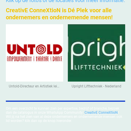
Klik op de foto's of de locaties voor meer informatie.
CreativE ConneXtioN is Dé Plek voor alle
ondernemers en ondernemende mensen!
Untold-Directeur en Artistiek leider - Nederland
Upright Lifttechniek - Nederland
Om een overzicht te kunnen zien per expertise, bedrijf of branche, bezoek
dan de catalogus in onze WhatsApp Community:
CreativE ConneXtioN
!
Wil jij na het zien van al deze ondernemers en ondernemende mensen ook
lid worden? klik dan op de knop hieronder.