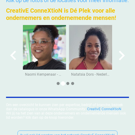
Klik op de foto's of de locaties voor meer informatie.
CreativE ConneXtioN is Dé Plek voor alle
ondernemers en ondernemende mensen!
Natasha Dakriet - Nederland
Naomi Kempenaar - Nederland
Natatsia Dors - Nederland
Om een overzicht te kunnen zien per expertise, bedrijf of branche, bezoek
dan de catalogus in onze WhatsApp Community:
CreativE ConneXtioN
!
Wil jij na het zien van al deze ondernemers en ondernemende mensen ook
lid worden? klik dan op de knop hieronder.