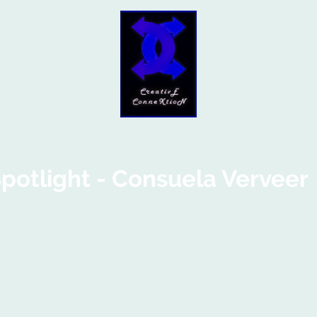
Home
Over
Contact
eXtioN
potlight - Consuela Verveer