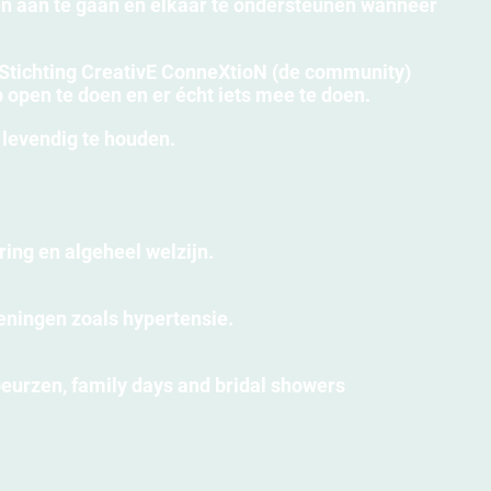
n aan te gaan en elkaar te ondersteunen wanneer
. Stichting CreativE ConneXtioN (de community)
p open te doen en er écht iets mee te doen.
 levendig te houden.
ng en algeheel welzijn.
eningen zoals hypertensie.
eurzen, family days and bridal showers