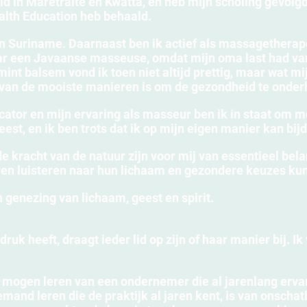
 in Maretraite en Kwatta, en heb mijn scholing gevolgd
ealth Education heb behaald.
n Suriname. Daarnaast ben ik actief als massagetherape
naar een Javaanse masseuse, omdat mijn oma last had v
int balsem vond ik toen niet altijd prettig, maar wat mij
n van de mooiste manieren is om de gezondheid te onde
ucator en mijn ervaring als masseur ben ik in staat om 
eest, en ik ben trots dat ik op mijn eigen manier kan b
 kracht van de natuur zijn voor mij van essentieel bel
 leren luisteren naar hun lichaam en gezondere keuzes k
genezing van lichaam, geest en spirit.
k heeft, draagt ieder lid op zijn of haar manier bij. Ik
 mogen leren van een ondernemer die al jarenlang ervari
emand leren die de praktijk al jaren kent, is van onschat