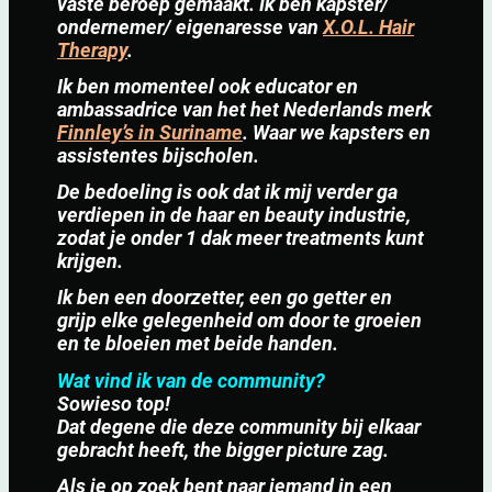
vaste beroep gemaakt. Ik ben kapster/
ondernemer/ eigenaresse van
X.O.L. Hair
Therapy
.
Ik ben momenteel ook educator en
ambassadrice van het het Nederlands merk
Finnley’s in Suriname
. Waar we kapsters en
assistentes bijscholen.
De bedoeling is ook dat ik mij verder ga
verdiepen in de haar en beauty industrie,
zodat je onder 1 dak meer treatments kunt
krijgen.
Ik ben een doorzetter, een go getter en
grijp elke gelegenheid om door te groeien
en te bloeien met beide handen.
Wat vind ik van de community?
Sowieso top!
Dat degene die deze community bij elkaar
gebracht heeft, the bigger picture zag.
Als je op zoek bent naar iemand in een